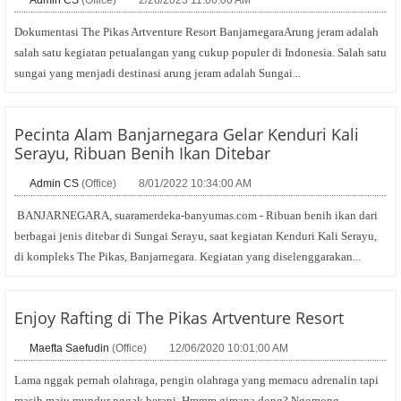
Admin CS
(Office)
2/28/2023 11:06:00 AM
Dokumentasi The Pikas Artventure Resort BanjarnegaraArung jeram adalah
salah satu kegiatan petualangan yang cukup populer di Indonesia. Salah satu
sungai yang menjadi destinasi arung jeram adalah Sungai...
Pecinta Alam Banjarnegara Gelar Kenduri Kali
Serayu, Ribuan Benih Ikan Ditebar
Admin CS
(Office)
8/01/2022 10:34:00 AM
BANJARNEGARA, suaramerdeka-banyumas.com - Ribuan benih ikan dari
berbagai jenis ditebar di Sungai Serayu, saat kegiatan Kenduri Kali Serayu,
di kompleks The Pikas, Banjarnegara. Kegiatan yang diselenggarakan...
Enjoy Rafting di The Pikas Artventure Resort
Maefta Saefudin
(Office)
12/06/2020 10:01:00 AM
Lama nggak pernah olahraga, pengin olahraga yang memacu adrenalin tapi
masih maju mundur nggak berani. Hmmm gimana dong? Ngomong-