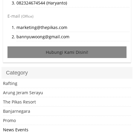
082324674544 (Haryanto)
E-mail
(Office)
marketing@thepikas.com
bannyuwoong@gmail.com
Hubungi Kami Disini!
Category
Rafting
Arung Jeram Serayu
The Pikas Resort
Banjarnegara
Promo
News Events