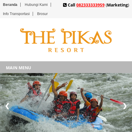
Call
082333333959
(
Marketing
)
Beranda
Hubungi Kami
Info Transportasi
Brosur
MAIN MENU
❮
❯