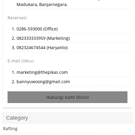
Madukara, Banjarnegara.
Reservasi
0286-593000 (Office)
082333333959 (Marketing)
082324674544 (Haryanto)
E-mail
(Office)
marketing@thepikas.com
bannyuwoong@gmail.com
Hubungi Kami Disini!
Category
Rafting