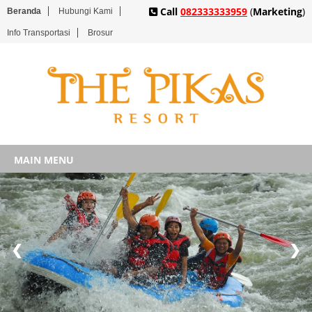
Call
082333333959
(
Marketing
)
Beranda
Hubungi Kami
Info Transportasi
Brosur
MAIN MENU
❮
❯