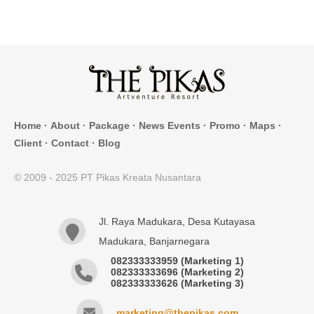
Home
·
About
·
Package
·
News Events
·
Promo
·
Maps
·
Client
·
Contact
·
Blog
© 2009 - 2025 PT Pikas Kreata Nusantara
Jl. Raya Madukara, Desa Kutayasa
Madukara, Banjarnegara
082333333959 (Marketing 1)
082333333696 (Marketing 2)
082333333626 (Marketing 3)
marketing@thepikas.com