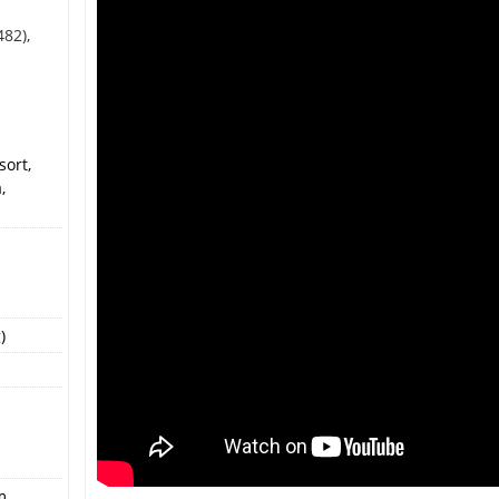
82),
sort,
,
)
m