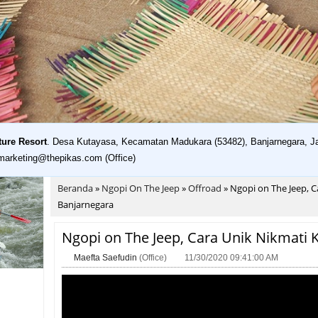
ture Resort
. Desa Kutayasa, Kecamatan Madukara (53482), Banjarnegara, Ja
 marketing@thepikas.com (Office)
Beranda
»
Ngopi On The Jeep
»
Offroad
»
Ngopi on The Jeep, C
Banjarnegara
Ngopi on The Jeep, Cara Unik Nikmati 
Maefta Saefudin
(Office)
11/30/2020 09:41:00 AM