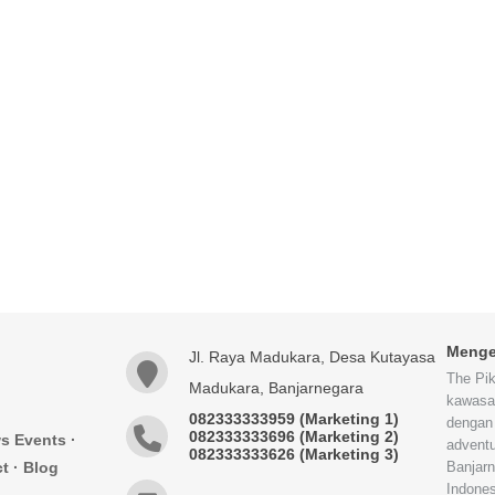
Menge
Jl. Raya Madukara, Desa Kutayasa
The Pik
Madukara, Banjarnegara
kawasa
082333333959 (Marketing 1)
dengan
082333333696 (Marketing 2)
s Events
·
adventu
082333333626 (Marketing 3)
ct
·
Blog
Banjar
Indones