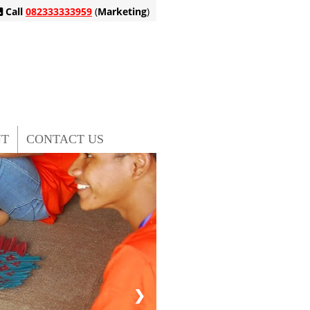
Call
082333333959
(
Marketing
)
NT
CONTACT US
❯