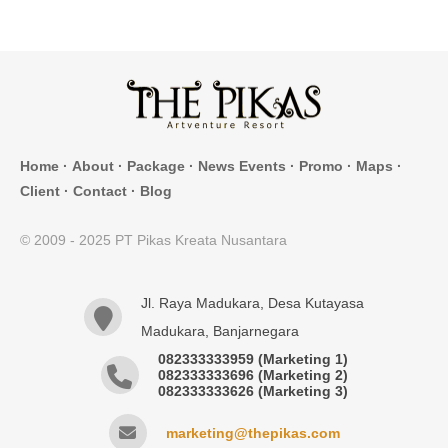
Home
·
About
·
Package
·
News Events
·
Promo
·
Maps
·
Client
·
Contact
·
Blog
© 2009 - 2025 PT Pikas Kreata Nusantara
Jl. Raya Madukara, Desa Kutayasa
Madukara, Banjarnegara
082333333959 (Marketing 1)
082333333696 (Marketing 2)
082333333626 (Marketing 3)
marketing@thepikas.com