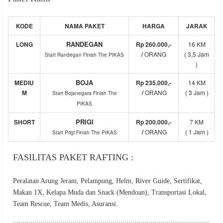
KODE
NAMA PAKET
HARGA
JARAK
RANDEGAN
LONG
Rp 260.000
,-
16 KM
/
ORANG
( 3,5 Jam
Start Randegan
Finish The PIKAS
)
BOJA
MEDIU
Rp 235.000,-
14 KM
M
/
ORANG
( 3 Jam )
Start Bojanegara
Finish The
PIKAS
PRIGI
SHORT
Rp 200.000,-
7 KM
/
ORANG
( 1 Jam )
Start Prigi Finish The PIKAS
FASILITAS PAKET RAFTING :
Peralatan Arung Jeram, Pelampung, Helm, River Guide, Sertifikat,
Makan 1X, Kelapa Muda dan Snack (Mendoan), Transportasi Lokal,
Team Rescue, Team Medis, Asuransi.
...................................................................................................