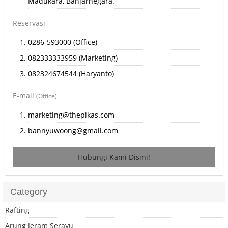
Madukara, Banjarnegara.
Reservasi
0286-593000 (Office)
082333333959 (Marketing)
082324674544 (Haryanto)
E-mail
(Office)
marketing@thepikas.com
bannyuwoong@gmail.com
Hubungi Kami Disini!
Category
Rafting
Arung Jeram Serayu