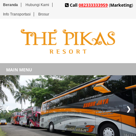
Call
082333333959
(
Marketing
)
Beranda
Hubungi Kami
Info Transportasi
Brosur
MAIN MENU
❮
❯